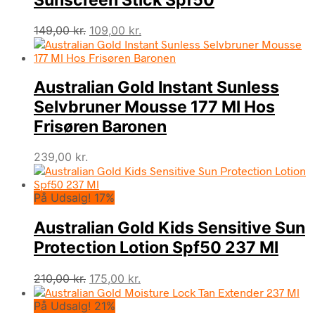
Den
Den
149,00
kr.
109,00
kr.
oprindelige
aktuelle
pris
pris
var:
er:
Australian Gold Instant Sunless
149,00 kr..
109,00 kr..
Selvbruner Mousse 177 Ml Hos
Frisøren Baronen
239,00
kr.
På Udsalg! 17%
Australian Gold Kids Sensitive Sun
Protection Lotion Spf50 237 Ml
Den
Den
210,00
kr.
175,00
kr.
oprindelige
aktuelle
På Udsalg! 21%
pris
pris