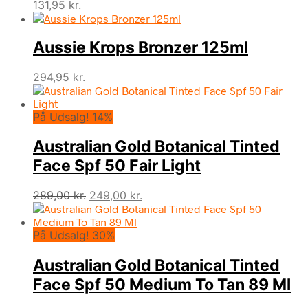
131,95
kr.
Aussie Krops Bronzer 125ml
294,95
kr.
På Udsalg! 14%
Australian Gold Botanical Tinted
Face Spf 50 Fair Light
Den
Den
289,00
kr.
249,00
kr.
oprindelige
aktuelle
pris
pris
På Udsalg! 30%
var:
er:
289,00 kr..
249,00 kr..
Australian Gold Botanical Tinted
Face Spf 50 Medium To Tan 89 Ml