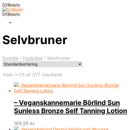
DVBeauty
DVBeauty
Selvbruner
Forside
/
Hudpleje
/
Selvbruner
Viser 1–25 af 377 resultater
– Veganskannemarie Börlind Sun
Sunless Bronze Self Tanning Lotion
169,95
kr.