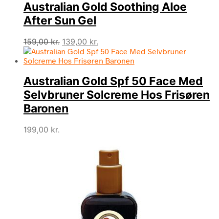
Australian Gold Soothing Aloe
199,00 kr..
139,00 kr..
After Sun Gel
Den
Den
159,00
kr.
139,00
kr.
oprindelige
aktuelle
pris
pris
var:
er:
Australian Gold Spf 50 Face Med
159,00 kr..
139,00 kr..
Selvbruner Solcreme Hos Frisøren
Baronen
199,00
kr.