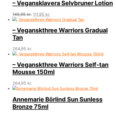
– Vegansklavera Selvbruner Lotion
Den
Den
149,95
kr.
111,95
kr.
oprindelige
aktuelle
pris
pris
– Veganskthree Warriors Gradual
var:
er:
149,95 kr..
111,95 kr..
Tan
264,95
kr.
– Veganskthree Warriors Self-tan
Mousse 150ml
264,95
kr.
Annemarie Börlind Sun Sunless
Bronze 75ml