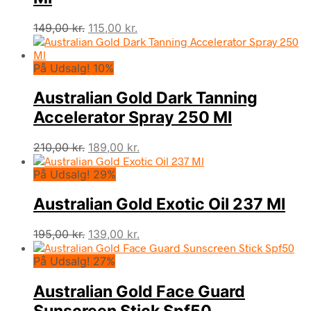
Den
Den
149,00
kr.
115,00
kr.
oprindelige
aktuelle
pris
pris
På Udsalg! 10%
var:
er:
149,00 kr..
115,00 kr..
Australian Gold Dark Tanning
Accelerator Spray 250 Ml
Den
Den
210,00
kr.
189,00
kr.
oprindelige
aktuelle
På Udsalg! 29%
pris
pris
var:
er:
Australian Gold Exotic Oil 237 Ml
210,00 kr..
189,00 kr..
Den
Den
195,00
kr.
139,00
kr.
oprindelige
aktuelle
På Udsalg! 27%
pris
pris
var:
er:
Australian Gold Face Guard
195,00 kr..
139,00 kr..
Sunscreen Stick Spf50