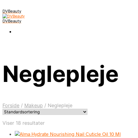
DVBeauty
DVBeauty
Neglepleje
Forside
/
Makeup
/
Neglepleje
Viser 18 resultater