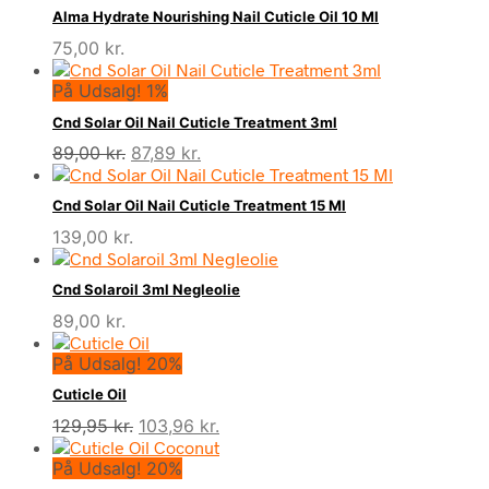
Alma Hydrate Nourishing Nail Cuticle Oil 10 Ml
75,00
kr.
På Udsalg! 1%
Cnd Solar Oil Nail Cuticle Treatment 3ml
Den
Den
89,00
kr.
87,89
kr.
oprindelige
aktuelle
pris
pris
Cnd Solar Oil Nail Cuticle Treatment 15 Ml
var:
er:
139,00
kr.
89,00 kr..
87,89 kr..
Cnd Solaroil 3ml Negleolie
89,00
kr.
På Udsalg! 20%
Cuticle Oil
Den
Den
129,95
kr.
103,96
kr.
oprindelige
aktuelle
På Udsalg! 20%
pris
pris