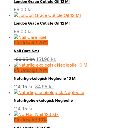
London Grace Cuticle Oil 12 Ml
99,00
kr.
London Grace Cuticle Oil 12 Ml
99,00
kr.
På Udsalg! 20%
Nail Care Sæt
Den
Den
189,95
kr.
151,96
kr.
oprindelige
aktuelle
På Udsalg! 26%
pris
pris
var:
er:
Naturlig økologisk Negleolie 10 Ml
189,95 kr..
151,96 kr..
Den
Den
114,95
kr.
84,95
kr.
oprindelige
aktuelle
pris
pris
Naturligolie økologisk Negleolie
var:
er:
114,95
kr.
114,95 kr..
84,95 kr..
På Udsalg! 10%
Nd Hair Nail 120 Stk