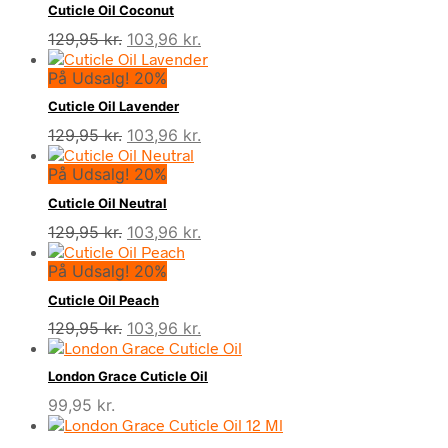
var:
er:
Cuticle Oil Coconut
129,95 kr..
103,96 kr..
Den
Den
129,95
kr.
103,96
kr.
oprindelige
aktuelle
På Udsalg! 20%
pris
pris
var:
er:
Cuticle Oil Lavender
129,95 kr..
103,96 kr..
Den
Den
129,95
kr.
103,96
kr.
oprindelige
aktuelle
På Udsalg! 20%
pris
pris
var:
er:
Cuticle Oil Neutral
129,95 kr..
103,96 kr..
Den
Den
129,95
kr.
103,96
kr.
oprindelige
aktuelle
På Udsalg! 20%
pris
pris
var:
er:
Cuticle Oil Peach
129,95 kr..
103,96 kr..
Den
Den
129,95
kr.
103,96
kr.
oprindelige
aktuelle
pris
pris
London Grace Cuticle Oil
var:
er:
99,95
kr.
129,95 kr..
103,96 kr..