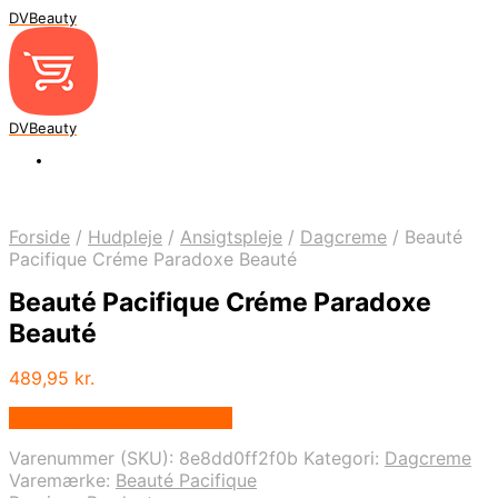
DVBeauty
DVBeauty
Forside
/
Hudpleje
/
Ansigtspleje
/
Dagcreme
/
Beauté
Pacifique Créme Paradoxe Beauté
Beauté Pacifique Créme Paradoxe
Beauté
489,95
kr.
Bedste pris hos Helsam.dk
Varenummer (SKU):
8e8dd0ff2f0b
Kategori:
Dagcreme
Varemærke:
Beauté Pacifique