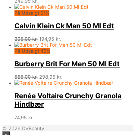
249,95
kr.
På Udsalg! 51%
Calvin Klein Ck Man 50 Ml Edt
Den
Den
395,00
kr.
194,95
kr.
oprindelige
aktuelle
pris
pris
På Udsalg! 46%
var:
er:
395,00 kr..
194,95 kr..
Burberry Brit For Men 50 Ml Edt
Den
Den
555,00
kr.
298,95
kr.
oprindelige
aktuelle
pris
pris
var:
er:
Renée Voltaire Crunchy Granola
555,00 kr..
298,95 kr..
Hindbær
74,95
kr.
© 2026 DVBeauty
×