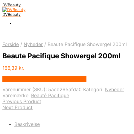
DVBeauty
DVBeauty
Forside
/
Nyheder
/
Beaute Pacifique Showergel 200ml
Beaute Pacifique Showergel 200ml
166,39
kr.
Bedste pris hos Ren-velvaereshop.dk
Varenummer (SKU):
5acb295afda0
Kategori:
Nyheder
Varemærke:
Beauté Pacifique
Previous Product
Next Product
Beskrivelse