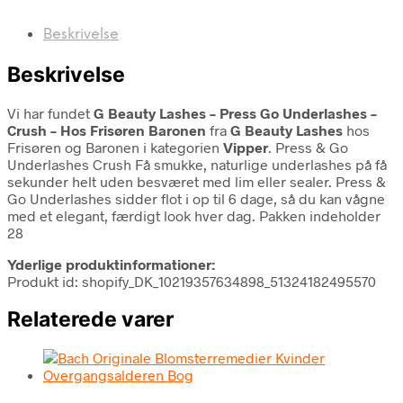
Beskrivelse
Beskrivelse
Vi har fundet
G Beauty Lashes – Press Go Underlashes –
Crush – Hos Frisøren Baronen
fra
G Beauty Lashes
hos
Frisøren og Baronen i kategorien
Vipper
. Press & Go
Underlashes Crush Få smukke, naturlige underlashes på få
sekunder helt uden besværet med lim eller sealer. Press &
Go Underlashes sidder flot i op til 6 dage, så du kan vågne
med et elegant, færdigt look hver dag. Pakken indeholder
28
Yderlige produktinformationer:
Produkt id: shopify_DK_10219357634898_51324182495570
Relaterede varer