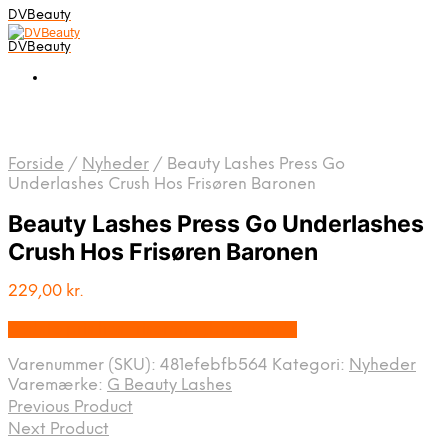
DVBeauty
DVBeauty
Forside
/
Nyheder
/
Beauty Lashes Press Go
Underlashes Crush Hos Frisøren Baronen
Beauty Lashes Press Go Underlashes
Crush Hos Frisøren Baronen
229,00
kr.
Bedste pris hos Frisorenogbaronen.dk
Varenummer (SKU):
481efebfb564
Kategori:
Nyheder
Varemærke:
G Beauty Lashes
Previous Product
Next Product