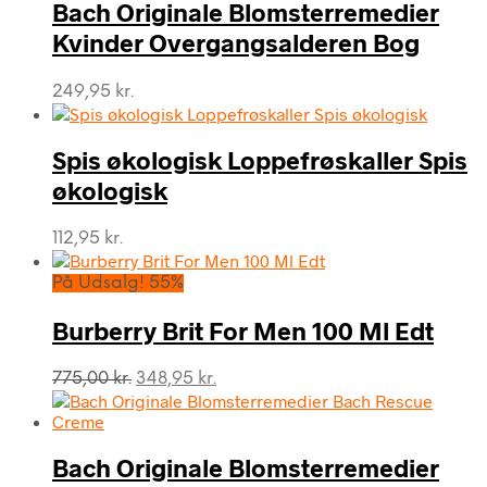
Bach Originale Blomsterremedier
Kvinder Overgangsalderen Bog
249,95
kr.
Spis økologisk Loppefrøskaller Spis
økologisk
112,95
kr.
På Udsalg! 55%
Burberry Brit For Men 100 Ml Edt
Den
Den
775,00
kr.
348,95
kr.
oprindelige
aktuelle
pris
pris
var:
er:
Bach Originale Blomsterremedier
775,00 kr..
348,95 kr..