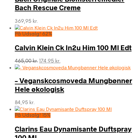
Bach Rescue Creme
369,95
kr.
På Udsalg! 62%
Calvin Klein Ck In2u Him 100 Ml Edt
Den
Den
465,00
kr.
174,95
kr.
oprindelige
aktuelle
pris
pris
var:
er:
– Veganskcosmoveda Mungbønner
465,00 kr..
174,95 kr..
Hele økologisk
84,95
kr.
På Udsalg! 15%
Clarins Eau Dynamisante Duftspray
100 Ml