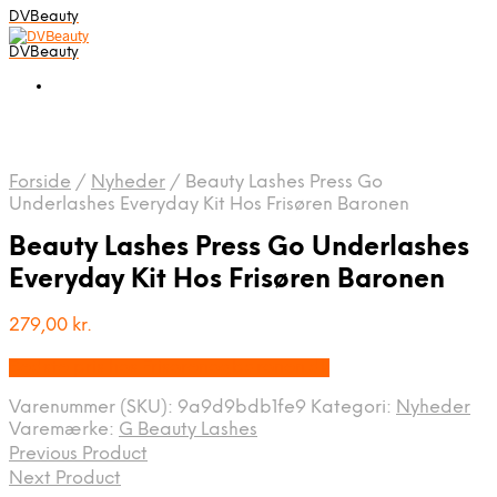
DVBeauty
DVBeauty
Forside
/
Nyheder
/
Beauty Lashes Press Go
Underlashes Everyday Kit Hos Frisøren Baronen
Beauty Lashes Press Go Underlashes
Everyday Kit Hos Frisøren Baronen
279,00
kr.
Bedste pris hos Frisorenogbaronen.dk
Varenummer (SKU):
9a9d9bdb1fe9
Kategori:
Nyheder
Varemærke:
G Beauty Lashes
Previous Product
Next Product