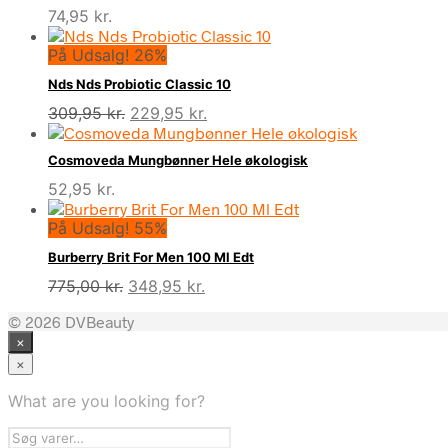
74,95
kr.
På Udsalg! 26%
Nds Nds Probiotic Classic 10
Den
Den
309,95
kr.
229,95
kr.
oprindelige
aktuelle
pris
pris
Cosmoveda Mungbønner Hele økologisk
var:
er:
52,95
kr.
309,95 kr..
229,95 kr..
På Udsalg! 55%
Burberry Brit For Men 100 Ml Edt
Den
Den
775,00
kr.
348,95
kr.
oprindelige
aktuelle
© 2026 DVBeauty
pris
pris
×
var:
er:
775,00 kr..
348,95 kr..
×
What are you looking for?