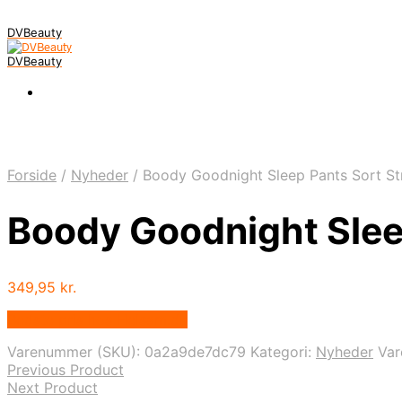
DVBeauty
DVBeauty
Forside
/
Nyheder
/
Boody Goodnight Sleep Pants Sort St
Boody Goodnight Sleep
349,95
kr.
Bedste pris hos Helsam.dk
Varenummer (SKU):
0a2a9de7dc79
Kategori:
Nyheder
Va
Previous Product
Next Product