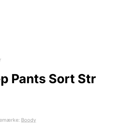
r
 Pants Sort Str
remærke:
Boody