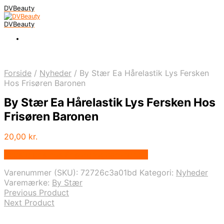
DVBeauty
DVBeauty
Forside
/
Nyheder
/
By Stær Ea Hårelastik Lys Fersken
Hos Frisøren Baronen
By Stær Ea Hårelastik Lys Fersken Hos
Frisøren Baronen
20,00
kr.
Bedste pris hos Frisorenogbaronen.dk
Varenummer (SKU):
72726c3a01bd
Kategori:
Nyheder
Varemærke:
By Stær
Previous Product
Next Product