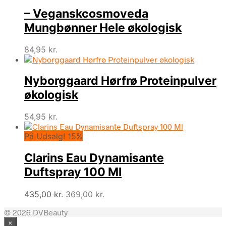
– Veganskcosmoveda
Mungbønner Hele økologisk
84,95
kr.
Nyborggaard Hørfrø Proteinpulver
økologisk
54,95
kr.
På Udsalg! 15%
Clarins Eau Dynamisante
Duftspray 100 Ml
Den
Den
435,00
kr.
369,00
kr.
oprindelige
aktuelle
© 2026 DVBeauty
pris
pris
×
var:
er: