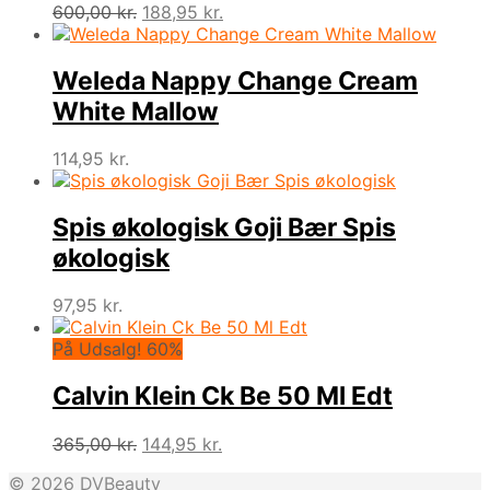
Den
Den
600,00
kr.
188,95
kr.
oprindelige
aktuelle
pris
pris
var:
er:
Weleda Nappy Change Cream
600,00 kr..
188,95 kr..
White Mallow
114,95
kr.
Spis økologisk Goji Bær Spis
økologisk
97,95
kr.
På Udsalg! 60%
Calvin Klein Ck Be 50 Ml Edt
Den
Den
365,00
kr.
144,95
kr.
oprindelige
aktuelle
© 2026 DVBeauty
pris
pris