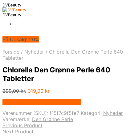
DVBeauty
DVBeauty
På Udsalg! 20%
Forside
/
Nyheder
/
Chlorella Den Grønne Perle 640
Tabletter
Chlorella Den Grønne Perle 640
Tabletter
Den
Den
399,00
kr.
319,00
kr.
oprindelige
aktuelle
På Udsalg hos Shop.duft-natur.dk
pris
pris
var:
er:
Varenummer (SKU):
f15f7c9f5fe7
Kategori:
Nyheder
399,00 kr..
319,00 kr..
Varemærke:
Den Grønne Perle
Previous Product
Next Product