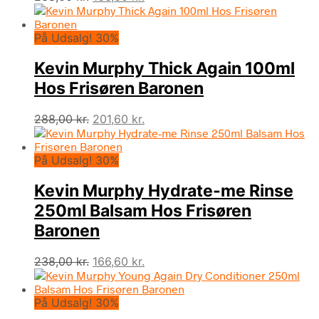
oprindelige
aktuelle
pris
pris
På Udsalg! 30%
var:
er:
238,00 kr..
166,60 kr..
Kevin Murphy Thick Again 100ml
Hos Frisøren Baronen
Den
Den
288,00
kr.
201,60
kr.
oprindelige
aktuelle
pris
pris
På Udsalg! 30%
var:
er:
288,00 kr..
201,60 kr..
Kevin Murphy Hydrate-me Rinse
250ml Balsam Hos Frisøren
Baronen
Den
Den
238,00
kr.
166,60
kr.
oprindelige
aktuelle
pris
pris
På Udsalg! 30%
var:
er:
238,00 kr..
166,60 kr..