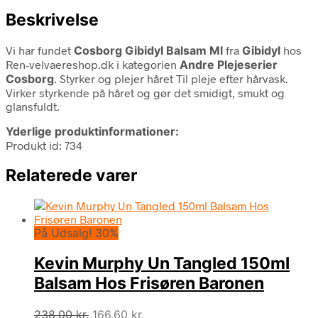
Beskrivelse
Vi har fundet
Cosborg Gibidyl Balsam Ml
fra
Gibidyl
hos
Ren-velvaereshop.dk i kategorien
Andre Plejeserier
Cosborg
. Styrker og plejer håret Til pleje efter hårvask.
Virker styrkende på håret og gør det smidigt, smukt og
glansfuldt.
Yderlige produktinformationer:
Produkt id: 734
Relaterede varer
På Udsalg! 30%
Kevin Murphy Un Tangled 150ml
Balsam Hos Frisøren Baronen
Den
Den
238,00
kr.
166,60
kr.