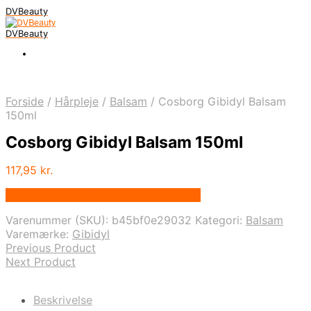
DVBeauty
DVBeauty
Forside
/
Hårpleje
/
Balsam
/
Cosborg Gibidyl Balsam
150ml
Cosborg Gibidyl Balsam 150ml
117,95
kr.
Bedste pris hos Ren-velvaereshop.dk
Varenummer (SKU):
b45bf0e29032
Kategori:
Balsam
Varemærke:
Gibidyl
Previous Product
Next Product
Beskrivelse