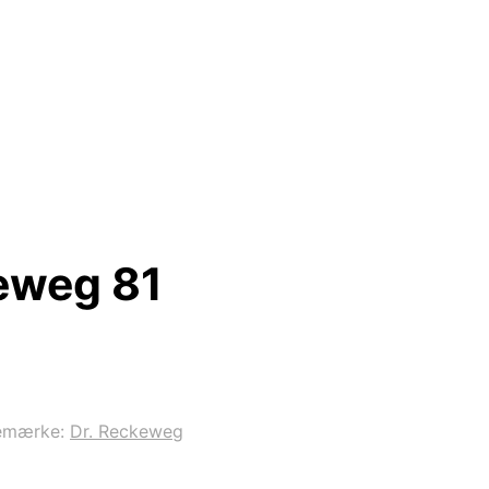
eweg 81
emærke:
Dr. Reckeweg