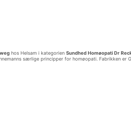
eweg
hos Helsam i kategorien
Sundhed Homøopati Dr Re
ahnemanns særlige principper for homøopati. Fabrikken er