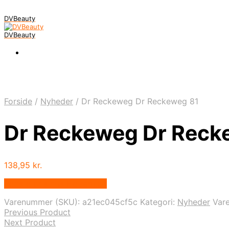
DVBeauty
DVBeauty
Forside
/
Nyheder
/
Dr Reckeweg Dr Reckeweg 81
Dr Reckeweg Dr Reck
138,95
kr.
Bedste pris hos Helsam.dk
Varenummer (SKU):
a21ec045cf5c
Kategori:
Nyheder
Var
Previous Product
Next Product