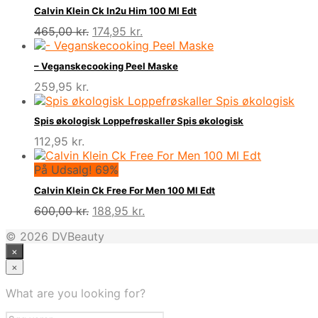
Calvin Klein Ck In2u Him 100 Ml Edt
Den
Den
465,00
kr.
174,95
kr.
oprindelige
aktuelle
pris
pris
– Veganskecooking Peel Maske
var:
er:
259,95
kr.
465,00 kr..
174,95 kr..
Spis økologisk Loppefrøskaller Spis økologisk
112,95
kr.
På Udsalg! 69%
Calvin Klein Ck Free For Men 100 Ml Edt
Den
Den
600,00
kr.
188,95
kr.
oprindelige
aktuelle
© 2026 DVBeauty
pris
pris
×
var:
er:
600,00 kr..
188,95 kr..
×
What are you looking for?