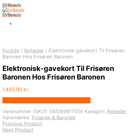
DVBeauty
DVBeauty
Forside
/
Nyheder
/
Elektronisk-gavekort Til Frisøren
Baronen Hos Frisøren Baronen
Elektronisk-gavekort Til Frisøren
Baronen Hos Frisøren Baronen
1.450,00
kr.
Bedste pris hos Frisorenogbaronen.dk
Varenummer (SKU):
56f2696f7556
Kategori:
Nyheder
Varemærke:
Frisøren & Baronen
Previous Product
Next Product