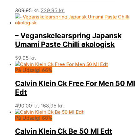
Den
Den
309,95
kr.
229,95
kr.
oprindelige
aktuelle
pris
pris
var:
er:
– Veganskclearspring Japansk
309,95 kr..
229,95 kr..
Umami Paste Chilli økologisk
59,95
kr.
På Udsalg! 66%
Calvin Klein Ck Free For Men 50 Ml
Edt
Den
Den
490,00
kr.
168,95
kr.
oprindelige
aktuelle
På Udsalg! 60%
pris
pris
var:
er:
Calvin Klein Ck Be 50 Ml Edt
490,00 kr..
168,95 kr..