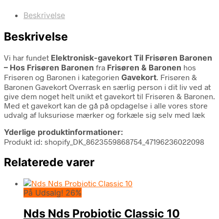
Beskrivelse
Beskrivelse
Vi har fundet
Elektronisk-gavekort Til Frisøren Baronen
– Hos Frisøren Baronen
fra
Frisøren & Baronen
hos
Frisøren og Baronen i kategorien
Gavekort
. Frisøren &
Baronen Gavekort Overrask en særlig person i dit liv ved at
give dem noget helt unikt et gavekort til Frisøren & Baronen.
Med et gavekort kan de gå på opdagelse i alle vores store
udvalg af luksuriøse mærker og forkæle sig selv med læk
Yderlige produktinformationer:
Produkt id: shopify_DK_8623559868754_47196236022098
Relaterede varer
På Udsalg! 26%
Nds Nds Probiotic Classic 10