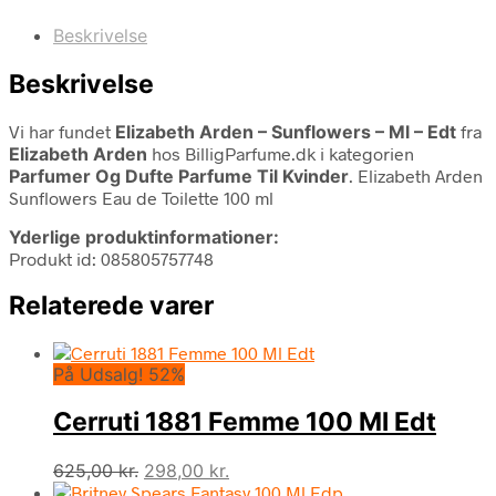
Beskrivelse
Beskrivelse
Vi har fundet
Elizabeth Arden – Sunflowers – Ml – Edt
fra
Elizabeth Arden
hos BilligParfume.dk i kategorien
Parfumer Og Dufte Parfume Til Kvinder
. Elizabeth Arden
Sunflowers Eau de Toilette 100 ml
Yderlige produktinformationer:
Produkt id: 085805757748
Relaterede varer
På Udsalg! 52%
Cerruti 1881 Femme 100 Ml Edt
Den
Den
625,00
kr.
298,00
kr.
oprindelige
aktuelle