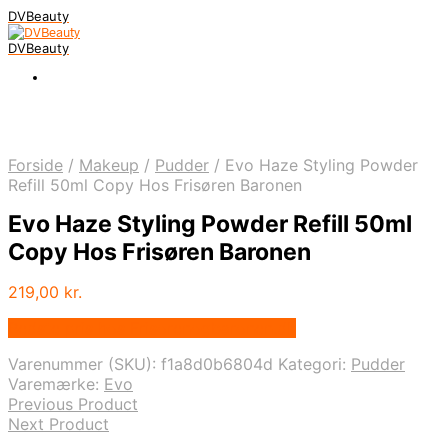
DVBeauty
DVBeauty
Forside
/
Makeup
/
Pudder
/
Evo Haze Styling Powder
Refill 50ml Copy Hos Frisøren Baronen
Evo Haze Styling Powder Refill 50ml
Copy Hos Frisøren Baronen
219,00
kr.
Bedste pris hos Frisorenogbaronen.dk
Varenummer (SKU):
f1a8d0b6804d
Kategori:
Pudder
Varemærke:
Evo
Previous Product
Next Product