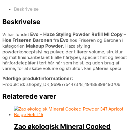
Beskrivelse
Beskrivelse
Vi har fundet
Evo – Haze Styling Powder Refill Ml Copy –
Hos Frisøren Baronen
fra
Evo
hos Frisøren og Baronen i
kategorien
Makeup Powder
. Haze styling
powderkonceptstyling pulver, der tilfører volume, struktur
og mat finish.anbefalet tilalle hårtyper, specielt fint og livløst
hår.fordelepåfør i tørt hår når som helst, og uden brug af
varme, for at skabe volume og struktur. kan påføres speci
Yderlige produktinformationer:
Produkt id: shopify_DK_9699775447378_49488898490706
Relaterede varer
Zao økologisk Mineral Cooked