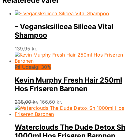
Relaterede varer
– Vegansksilicea Silicea Vital
Shampoo
139,95
kr.
På Udsalg! 30%
Kevin Murphy Fresh Hair 250ml
Hos Frisøren Baronen
Den
Den
238,00
kr.
166,60
kr.
oprindelige
aktuelle
pris
pris
var:
er:
238,00 kr..
166,60 kr..
Waterclouds The Dude Detox Sh
1000ml Hos Frisøren Baronen