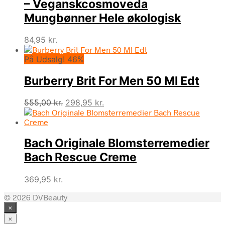
– Veganskcosmoveda
var:
er:
395,00 kr..
194,95 kr..
Mungbønner Hele økologisk
84,95
kr.
På Udsalg! 46%
Burberry Brit For Men 50 Ml Edt
Den
Den
555,00
kr.
298,95
kr.
oprindelige
aktuelle
pris
pris
var:
er:
Bach Originale Blomsterremedier
555,00 kr..
298,95 kr..
Bach Rescue Creme
369,95
kr.
© 2026 DVBeauty
×
×