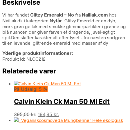
Beskrivelse
Vi har fundet
Glitzy Emerald – No
fra
Naillak.com
hos
Naillak.dk i kategorien
Nytår
. Glitzy Emerald er en dyb,
mørk grøn gellak med smukke glimmerpartikler i grønne og
blå nuancer, der giver farven et dragende, juvel-agtigt
spil.Den skifter karakter alt efter lyset – fra næsten sortgrøn
til en levende, glitrende emerald med masser af dy
Yderlige produktinformationer:
Produkt id: NLCC212
Relaterede varer
På Udsalg! 51%
Calvin Klein Ck Man 50 Ml Edt
Den
Den
395,00
kr.
194,95
kr.
oprindelige
aktuelle
pris
pris