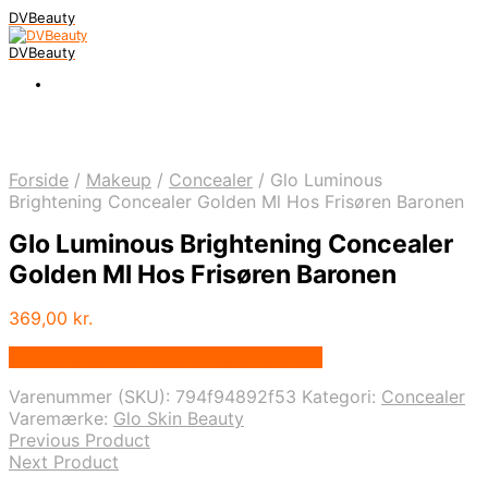
DVBeauty
DVBeauty
Forside
/
Makeup
/
Concealer
/
Glo Luminous
Brightening Concealer Golden Ml Hos Frisøren Baronen
Glo Luminous Brightening Concealer
Golden Ml Hos Frisøren Baronen
369,00
kr.
Bedste pris hos Frisorenogbaronen.dk
Varenummer (SKU):
794f94892f53
Kategori:
Concealer
Varemærke:
Glo Skin Beauty
Previous Product
Next Product