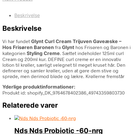
Beskrivelse
Beskrivelse
Vi har fundet
Glynt Curl Cream Trijuven Gaveæske –
Hos Frisøren Baronen
fra
Glynt
hos Frisøren og Baronen i
kategorien
Styling Creme
. Sættet indeholder 125ml curl
Cream og 200ml kur. DEFINE curl creme er en innovativ
lotion til krøller, særligt velegnet til meget kruset hår. Den
definerer og samler krøller, uden at gøre dem stive og
sprøde, men derimod bløde og lækre. Krøllerne fremstår
Yderlige produktinformationer:
Produkt id: shopify_DK_9764678402386_49743359803730
Relaterede varer
Nds Nds Probiotic -60-nrg