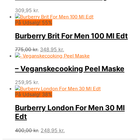
309,95
kr.
På Udsalg! 55%
Burberry Brit For Men 100 Ml Edt
Den
Den
775,00
kr.
348,95
kr.
oprindelige
aktuelle
pris
pris
– Veganskecooking Peel Maske
var:
er:
775,00 kr..
348,95 kr..
259,95
kr.
På Udsalg! 38%
Burberry London For Men 30 Ml
Edt
Den
Den
400,00
kr.
248,95
kr.
oprindelige
aktuelle