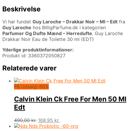
Beskrivelse
Vi har fundet
Guy Laroche – Drakkar Noir – Ml – Edt
fra
Guy Laroche
hos BilligParfume.dk i kategorien
Parfumer Og Dufte Mænd – Herredufte
. Guy Laroche
Drakkar Noir Eau de Toilette 30 ml (EDT)
Yderlige produktinformationer:
Produkt id: 3360372050827
Relaterede varer
På Udsalg! 66%
Calvin Klein Ck Free For Men 50 Ml
Edt
Den
Den
490,00
kr.
168,95
kr.
oprindelige
aktuelle