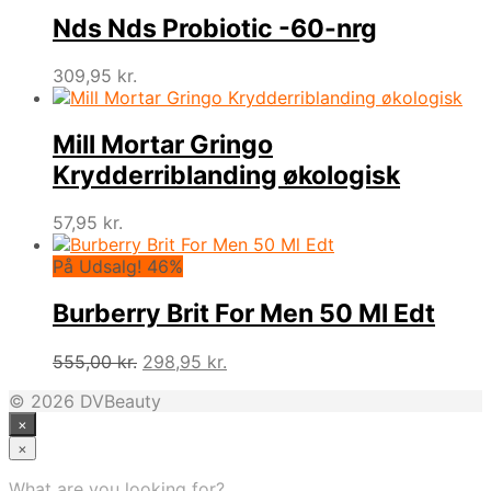
pris
pris
var:
er:
Nds Nds Probiotic -60-nrg
490,00 kr..
168,95 kr..
309,95
kr.
Mill Mortar Gringo
Krydderriblanding økologisk
57,95
kr.
På Udsalg! 46%
Burberry Brit For Men 50 Ml Edt
Den
Den
555,00
kr.
298,95
kr.
oprindelige
aktuelle
© 2026 DVBeauty
pris
pris
×
var:
er:
555,00 kr..
298,95 kr..
×
What are you looking for?