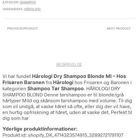
KATEGORI:
SHAMPOO
VAREMÆRKE:
HÅROLOGI
PREVIOUS PRODUCT
NEXT PRODUCT
BESKRIVELSE
Vi har fundet
Hårologi Dry Shampoo Blonde Ml – Hos
Frisøren Baronen
fra
Hårologi
hos Frisøren og Baronen i
kategorien
Shampoo Tør Shampoo
. HÅROLOGI DRY
SHAMPOO BLOND Denne tørshampoo er til blonde/grå
hårtyper Mild og skånsom tørshampoo med volume. Til dig
som vil undgå, at vaske håret så ofte, eller dig der vil have,
en hurtig opfriskning af håret, uden at vaske det. Perfekt til
dig som har
Yderlige produktinformationer:
Produkt id: shopify_DK_4714323574915_32892721791107