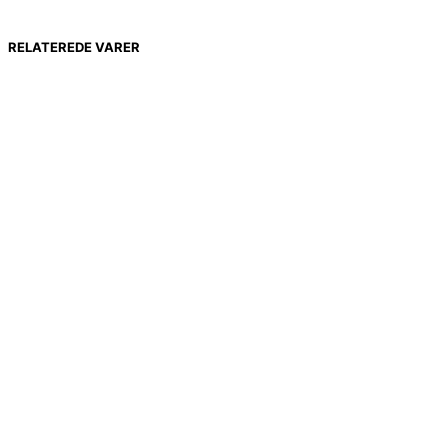
RELATEREDE VARER
299,00
kr.
198,00
kr.