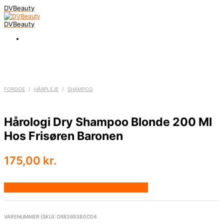
DVBeauty
DVBeauty
FORSIDE
/
HÅRPLEJE
/
SHAMPOO
Hårologi Dry Shampoo Blonde 200 Ml
Hos Frisøren Baronen
175,00
kr.
Bedste pris hos Frisorenogbaronen.dk
VARENUMMER (SKU):
D883653B0CD4