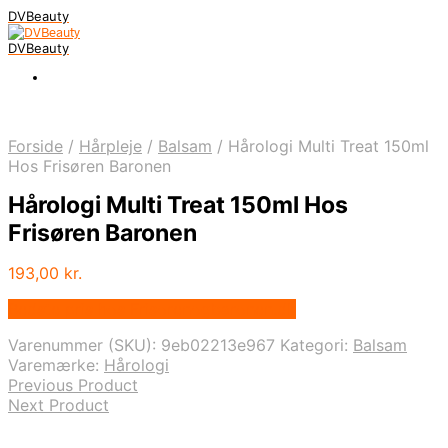
DVBeauty
DVBeauty
Forside
/
Hårpleje
/
Balsam
/
Hårologi Multi Treat 150ml
Hos Frisøren Baronen
Hårologi Multi Treat 150ml Hos
Frisøren Baronen
193,00
kr.
Bedste pris hos Frisorenogbaronen.dk
Varenummer (SKU):
9eb02213e967
Kategori:
Balsam
Varemærke:
Hårologi
Previous Product
Next Product