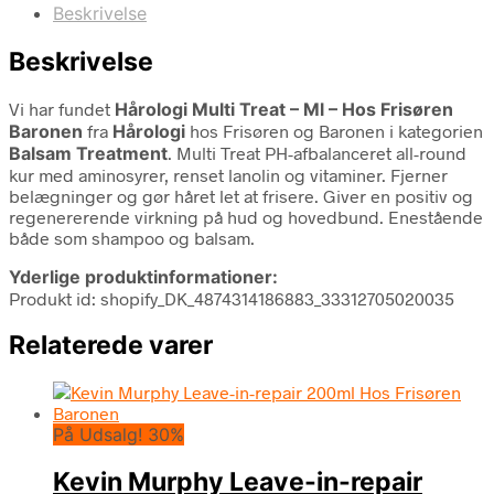
Beskrivelse
Beskrivelse
Vi har fundet
Hårologi Multi Treat – Ml – Hos Frisøren
Baronen
fra
Hårologi
hos Frisøren og Baronen i kategorien
Balsam Treatment
. Multi Treat PH-afbalanceret all-round
kur med aminosyrer, renset lanolin og vitaminer. Fjerner
belægninger og gør håret let at frisere. Giver en positiv og
regenererende virkning på hud og hovedbund. Enestående
både som shampoo og balsam.
Yderlige produktinformationer:
Produkt id: shopify_DK_4874314186883_33312705020035
Relaterede varer
På Udsalg! 30%
Kevin Murphy Leave-in-repair