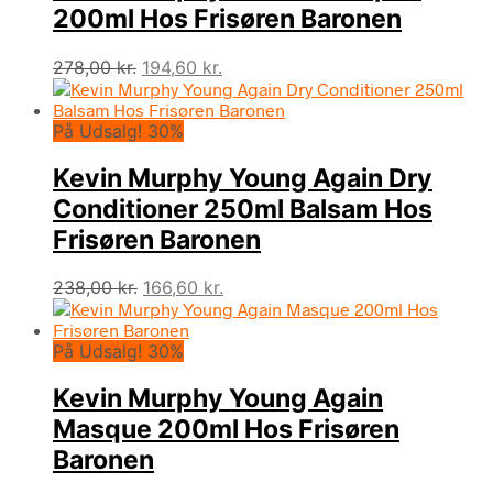
200ml Hos Frisøren Baronen
Den
Den
278,00
kr.
194,60
kr.
oprindelige
aktuelle
pris
pris
På Udsalg! 30%
var:
er:
278,00 kr..
194,60 kr..
Kevin Murphy Young Again Dry
Conditioner 250ml Balsam Hos
Frisøren Baronen
Den
Den
238,00
kr.
166,60
kr.
oprindelige
aktuelle
pris
pris
På Udsalg! 30%
var:
er:
238,00 kr..
166,60 kr..
Kevin Murphy Young Again
Masque 200ml Hos Frisøren
Baronen