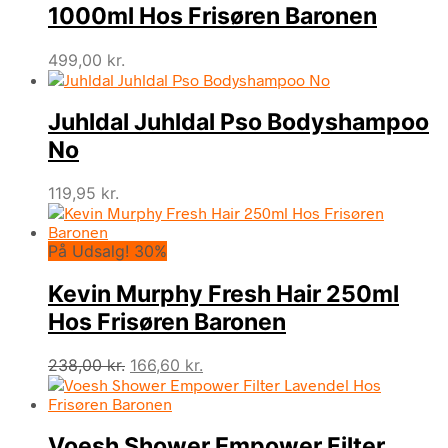
1000ml Hos Frisøren Baronen
499,00
kr.
Juhldal Juhldal Pso Bodyshampoo
No
119,95
kr.
På Udsalg! 30%
Kevin Murphy Fresh Hair 250ml
Hos Frisøren Baronen
Den
Den
238,00
kr.
166,60
kr.
oprindelige
aktuelle
pris
pris
var:
er:
Voesh Shower Empower Filter
238,00 kr..
166,60 kr..