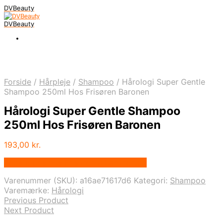
DVBeauty
DVBeauty
Forside
/
Hårpleje
/
Shampoo
/
Hårologi Super Gentle
Shampoo 250ml Hos Frisøren Baronen
Hårologi Super Gentle Shampoo
250ml Hos Frisøren Baronen
193,00
kr.
Bedste pris hos Frisorenogbaronen.dk
Varenummer (SKU):
a16ae71617d6
Kategori:
Shampoo
Varemærke:
Hårologi
Previous Product
Next Product