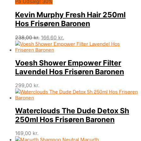
På Udsalg! 30%
Kevin Murphy Fresh Hair 250ml
Hos Frisøren Baronen
Den
Den
238,00
kr.
166,60
kr.
oprindelige
aktuelle
pris
pris
var:
er:
Voesh Shower Empower Filter
238,00 kr..
166,60 kr..
Lavendel Hos Frisøren Baronen
299,00
kr.
Waterclouds The Dude Detox Sh
250ml Hos Frisøren Baronen
169,00
kr.