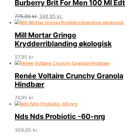
Burberry Brit For Men 100 Ml Edt
Den
Den
775,00
kr.
348,95
kr.
oprindelige
aktuelle
pris
pris
Mill Mortar Gringo
var:
er:
775,00 kr..
348,95 kr..
Krydderriblanding økologisk
57,95
kr.
Renée Voltaire Crunchy Granola
Hindbær
74,95
kr.
Nds Nds Probiotic -60-nrg
309,95
kr.