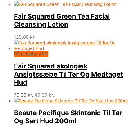
Fair Squared Green Tea Facial
Cleansing Lotion
129,00
kr.
På Udsalg! 49%
Fair Squared økologisk
Ansigtssæbe Til Tør Og Medtaget
Hud
Den
Den
79,00
kr.
40,00
kr.
oprindelige
aktuelle
pris
pris
Beaute Pacifique Skintonic Til Tør
var:
er:
79,00 kr..
40,00 kr..
Og Sart Hud 200ml