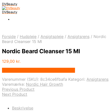
DVBeauty
DVBeauty
Forside
/
Hudpleje
/
Ansigtspleje
/
Ansigtsrens
/
Nordic
Beard Cleanser 15 Ml
Nordic Beard Cleanser 15 Ml
129,00
kr.
Bedste pris hos Nordichairgrowth.com
Varenummer (SKU):
8c34ce6fbafa
Kategori:
Ansigtsrens
Varemærke:
Nordic Hair Growth
Previous Product
Next Product
Beskrivelse