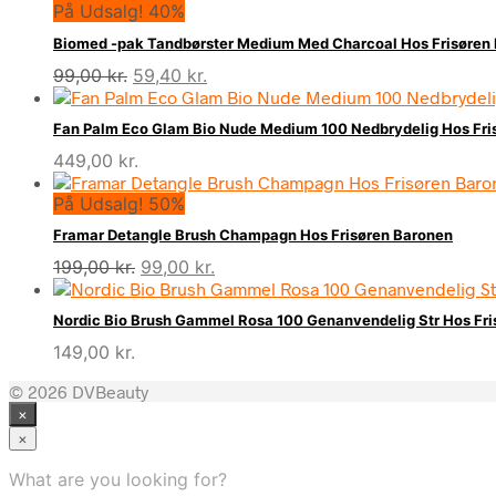
På Udsalg! 40%
Biomed -pak Tandbørster Medium Med Charcoal Hos Frisøren
Den
Den
99,00
kr.
59,40
kr.
oprindelige
aktuelle
pris
pris
Fan Palm Eco Glam Bio Nude Medium 100 Nedbrydelig Hos Fri
var:
er:
449,00
kr.
99,00 kr..
59,40 kr..
På Udsalg! 50%
Framar Detangle Brush Champagn Hos Frisøren Baronen
Den
Den
199,00
kr.
99,00
kr.
oprindelige
aktuelle
pris
pris
Nordic Bio Brush Gammel Rosa 100 Genanvendelig Str Hos Fr
var:
er:
149,00
kr.
199,00 kr..
99,00 kr..
© 2026 DVBeauty
×
×
What are you looking for?