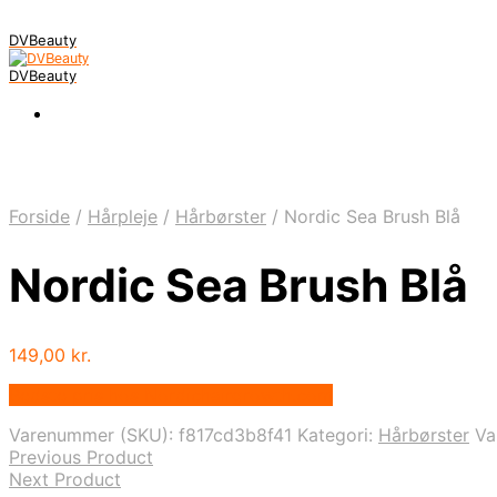
DVBeauty
DVBeauty
Forside
/
Hårpleje
/
Hårbørster
/
Nordic Sea Brush Blå
Nordic Sea Brush Blå
149,00
kr.
Bedste pris hos Nordichairgrowth.com
Varenummer (SKU):
f817cd3b8f41
Kategori:
Hårbørster
Va
Previous Product
Next Product