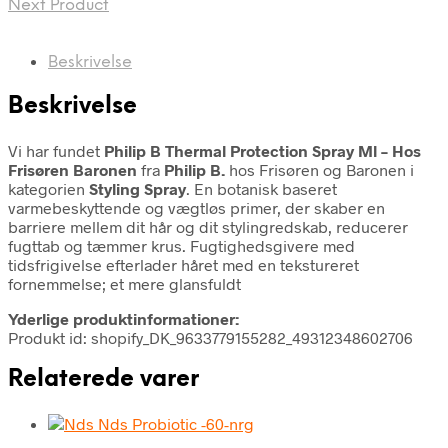
Next Product
Beskrivelse
Beskrivelse
Vi har fundet
Philip B Thermal Protection Spray Ml – Hos
Frisøren Baronen
fra
Philip B.
hos Frisøren og Baronen i
kategorien
Styling Spray
. En botanisk baseret
varmebeskyttende og vægtløs primer, der skaber en
barriere mellem dit hår og dit stylingredskab, reducerer
fugttab og tæmmer krus. Fugtighedsgivere med
tidsfrigivelse efterlader håret med en tekstureret
fornemmelse; et mere glansfuldt
Yderlige produktinformationer:
Produkt id: shopify_DK_9633779155282_49312348602706
Relaterede varer