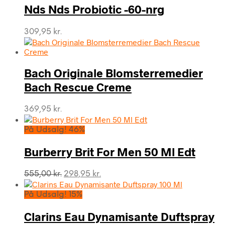
Nds Nds Probiotic -60-nrg
309,95
kr.
Bach Originale Blomsterremedier
Bach Rescue Creme
369,95
kr.
På Udsalg! 46%
Burberry Brit For Men 50 Ml Edt
Den
Den
555,00
kr.
298,95
kr.
oprindelige
aktuelle
pris
pris
På Udsalg! 15%
var:
er:
555,00 kr..
298,95 kr..
Clarins Eau Dynamisante Duftspray