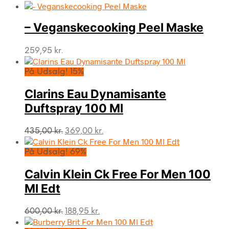
– Veganskecooking Peel Maske
259,95
kr.
På Udsalg! 15%
Clarins Eau Dynamisante
Duftspray 100 Ml
Den
Den
435,00
kr.
369,00
kr.
oprindelige
aktuelle
pris
pris
På Udsalg! 69%
var:
er:
435,00 kr..
369,00 kr..
Calvin Klein Ck Free For Men 100
Ml Edt
Den
Den
600,00
kr.
188,95
kr.
oprindelige
aktuelle