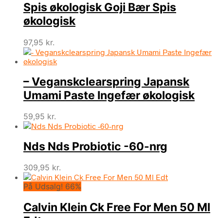
Spis økologisk Goji Bær Spis
økologisk
97,95
kr.
– Veganskclearspring Japansk
Umami Paste Ingefær økologisk
59,95
kr.
Nds Nds Probiotic -60-nrg
309,95
kr.
På Udsalg! 66%
Calvin Klein Ck Free For Men 50 Ml