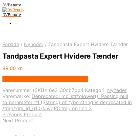
DVBeauty
DVBeauty
Forside
/
Nyheder
/
Tandpasta Expert Hvidere Tænder
Tandpasta Expert Hvidere Tænder
99,00
kr.
Bedste pris hos Extendyourbeauty.dk
Varenummer (SKU):
6e2130cb7bb4
Kategori:
Nyheder
Varemærke:
Deprecated: mb_strtolower(): Passing null
to parameter #1 ($string) of type string is deprecated in
/tmp/xim_id_610-fJwqPO.tmp on line 3
Previous Product
Next Product