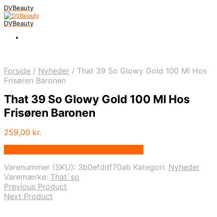
DVBeauty
DVBeauty
Forside
/
Nyheder
/
That 39 So Glowy Gold 100 Ml Hos
Frisøren Baronen
That 39 So Glowy Gold 100 Ml Hos
Frisøren Baronen
259,00
kr.
Bedste pris hos Frisorenogbaronen.dk
Varenummer (SKU):
3b0efddf70ab
Kategori:
Nyheder
Varemærke:
That´so
Previous Product
Next Product