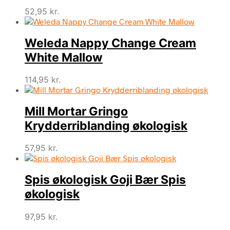
52,95
kr.
Weleda Nappy Change Cream
White Mallow
114,95
kr.
Mill Mortar Gringo
Krydderriblanding økologisk
57,95
kr.
Spis økologisk Goji Bær Spis
økologisk
97,95
kr.