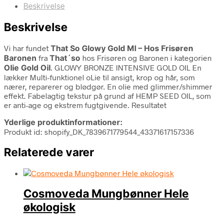
Beskrivelse
Beskrivelse
Vi har fundet
That So Glowy Gold Ml – Hos Frisøren
Baronen
fra
That´so
hos Frisøren og Baronen i kategorien
Olie Gold Oil
. GLOWY BRONZE INTENSIVE GOLD OIL En
lækker Multi-funktionel oLie til ansigt, krop og hår, som
nærer, reparerer og blødgør. En olie med glimmer/shimmer
effekt. Fabelagtig tekstur på grund af HEMP SEED OIL, som
er anti-age og ekstrem fugtgivende. Resultatet
Yderlige produktinformationer:
Produkt id: shopify_DK_7839671779544_43371617157336
Relaterede varer
Cosmoveda Mungbønner Hele
økologisk