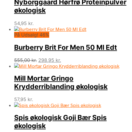
Nyborggaard Hørfrø Proteinpulver
økologisk
54,95
kr.
På Udsalg! 46%
Burberry Brit For Men 50 Ml Edt
Den
Den
555,00
kr.
298,95
kr.
oprindelige
aktuelle
pris
pris
Mill Mortar Gringo
var:
er:
555,00 kr..
298,95 kr..
Krydderriblanding økologisk
57,95
kr.
Spis økologisk Goji Bær Spis
økologisk