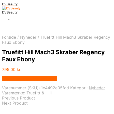
DVBeauty
DVBeauty
Forside
/
Nyheder
/
Truefitt Hill Mach3 Skraber Regency
Faux Ebony
Truefitt Hill Mach3 Skraber Regency
Faux Ebony
795,00
kr.
Bedste pris hos Proshave.dk
Varenummer (SKU):
1e4492e05fad
Kategori:
Nyheder
Varemærke:
Truefitt & Hill
Previous Product
Next Product