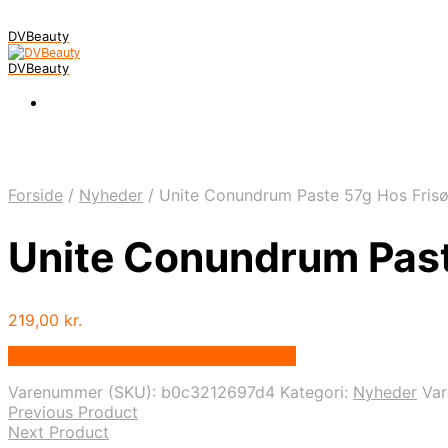
DVBeauty
DVBeauty
Forside
/
Nyheder
/
Unite Conundrum Paste 57g Hos Frisø
Unite Conundrum Past
219,00
kr.
Bedste pris hos Frisorenogbaronen.dk
Varenummer (SKU):
b0c3212697d4
Kategori:
Nyheder
Va
Previous Product
Next Product