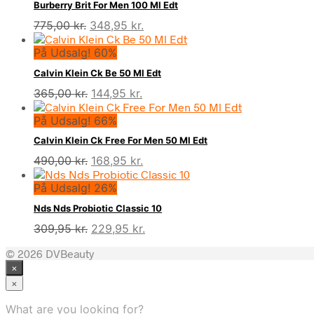
Burberry Brit For Men 100 Ml Edt
Den
Den
775,00
kr.
348,95
kr.
oprindelige
aktuelle
På Udsalg! 60%
pris
pris
var:
er:
Calvin Klein Ck Be 50 Ml Edt
775,00 kr..
348,95 kr..
Den
Den
365,00
kr.
144,95
kr.
oprindelige
aktuelle
På Udsalg! 66%
pris
pris
var:
er:
Calvin Klein Ck Free For Men 50 Ml Edt
365,00 kr..
144,95 kr..
Den
Den
490,00
kr.
168,95
kr.
oprindelige
aktuelle
På Udsalg! 26%
pris
pris
var:
er:
Nds Nds Probiotic Classic 10
490,00 kr..
168,95 kr..
Den
Den
309,95
kr.
229,95
kr.
oprindelige
aktuelle
© 2026 DVBeauty
pris
pris
×
var:
er:
309,95 kr..
229,95 kr..
×
What are you looking for?