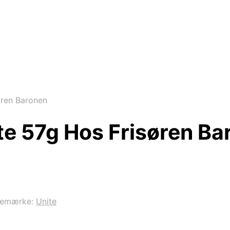
ren Baronen
e 57g Hos Frisøren Ba
remærke:
Unite