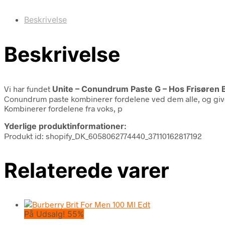
Beskrivelse
Beskrivelse
Vi har fundet
Unite – Conundrum Paste G – Hos Frisøren
Conundrum paste kombinerer fordelene ved dem alle, og giver m
Kombinerer fordelene fra voks, p
Yderlige produktinformationer:
Produkt id: shopify_DK_6058062774440_37110162817192
Relaterede varer
På Udsalg! 55%