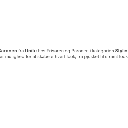
 Baronen
fra
Unite
hos Frisøren og Baronen i kategorien
Styli
ulighed for at skabe ethvert look, fra pjusket til stramt look