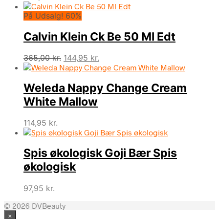
På Udsalg! 60%
Calvin Klein Ck Be 50 Ml Edt
Den
Den
365,00
kr.
144,95
kr.
oprindelige
aktuelle
pris
pris
Weleda Nappy Change Cream
var:
er:
365,00 kr..
144,95 kr..
White Mallow
114,95
kr.
Spis økologisk Goji Bær Spis
økologisk
97,95
kr.
© 2026 DVBeauty
×