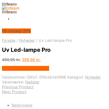
DVBeauty
DVBeauty
På Udsalg! 20%
Forside
/
Nyheder
/
Uv Led-lampe Pro
Uv Led-lampe Pro
Den
Den
499,95
kr.
399,96
kr.
oprindelige
aktuelle
På Udsalg hos Nailster.dk
pris
pris
var:
er:
Varenummer (SKU):
0f9cbb1e0986
Kategori:
Nyheder
499,95 kr..
399,96 kr..
Varemærke:
Nailster
Previous Product
Next Product
Beskrivelse