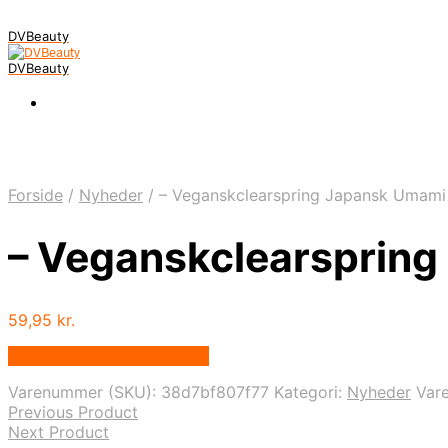
DVBeauty
DVBeauty
Forside
/
Nyheder
/
– Veganskclearspring Japansk Umami P
– Veganskclearspring 
59,95
kr.
Bedste pris hos Helsam.dk
Varenummer (SKU):
38d7bf807f77
Kategori:
Nyheder
Var
Previous Product
Next Product