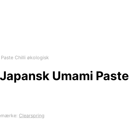
aste Chilli økologisk
Japansk Umami Paste C
emærke:
Clearspring