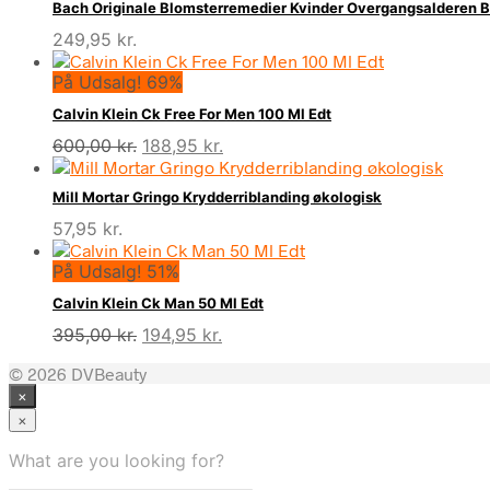
Bach Originale Blomsterremedier Kvinder Overgangsalderen 
249,95
kr.
På Udsalg! 69%
Calvin Klein Ck Free For Men 100 Ml Edt
Den
Den
600,00
kr.
188,95
kr.
oprindelige
aktuelle
pris
pris
Mill Mortar Gringo Krydderriblanding økologisk
var:
er:
57,95
kr.
600,00 kr..
188,95 kr..
På Udsalg! 51%
Calvin Klein Ck Man 50 Ml Edt
Den
Den
395,00
kr.
194,95
kr.
oprindelige
aktuelle
© 2026 DVBeauty
pris
pris
×
var:
er:
395,00 kr..
194,95 kr..
×
What are you looking for?