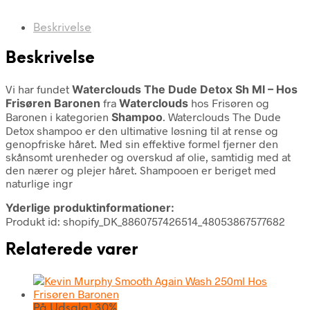
Beskrivelse
Beskrivelse
Vi har fundet
Waterclouds The Dude Detox Sh Ml – Hos
Frisøren Baronen
fra
Waterclouds
hos Frisøren og
Baronen i kategorien
Shampoo
. Waterclouds The Dude
Detox shampoo er den ultimative løsning til at rense og
genopfriske håret. Med sin effektive formel fjerner den
skånsomt urenheder og overskud af olie, samtidig med at
den nærer og plejer håret. Shampooen er beriget med
naturlige ingr
Yderlige produktinformationer:
Produkt id: shopify_DK_8860757426514_48053867577682
Relaterede varer
På Udsalg! 30%