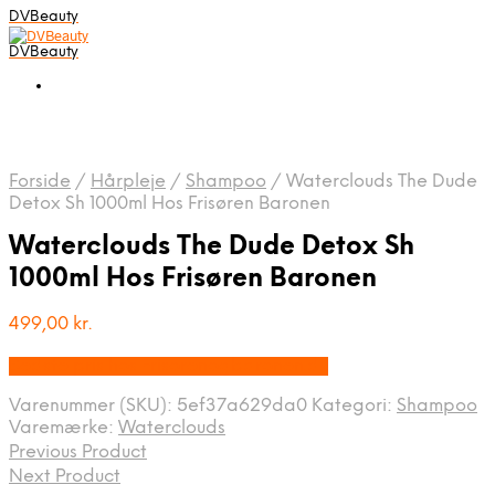
DVBeauty
DVBeauty
Forside
/
Hårpleje
/
Shampoo
/
Waterclouds The Dude
Detox Sh 1000ml Hos Frisøren Baronen
Waterclouds The Dude Detox Sh
1000ml Hos Frisøren Baronen
499,00
kr.
Bedste pris hos Frisorenogbaronen.dk
Varenummer (SKU):
5ef37a629da0
Kategori:
Shampoo
Varemærke:
Waterclouds
Previous Product
Next Product