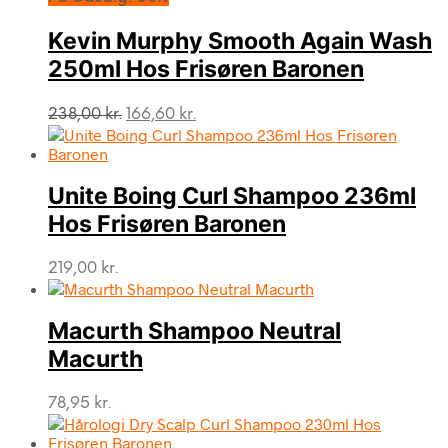
Kevin Murphy Smooth Again Wash
250ml Hos Frisøren Baronen
Den
Den
238,00
kr.
166,60
kr.
oprindelige
aktuelle
pris
pris
var:
er:
Unite Boing Curl Shampoo 236ml
238,00 kr..
166,60 kr..
Hos Frisøren Baronen
219,00
kr.
Macurth Shampoo Neutral
Macurth
78,95
kr.