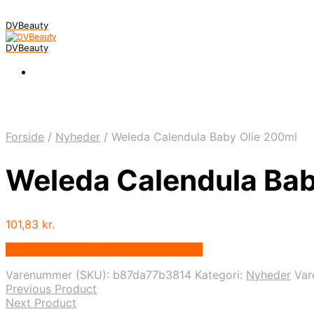
DVBeauty
DVBeauty
Forside
/
Nyheder
/
Weleda Calendula Baby Olie 200ml
Weleda Calendula Bab
101,83
kr.
Bedste pris hos Ren-velvaereshop.dk
Varenummer (SKU):
b87da77b3814
Kategori:
Nyheder
Va
Previous Product
Next Product