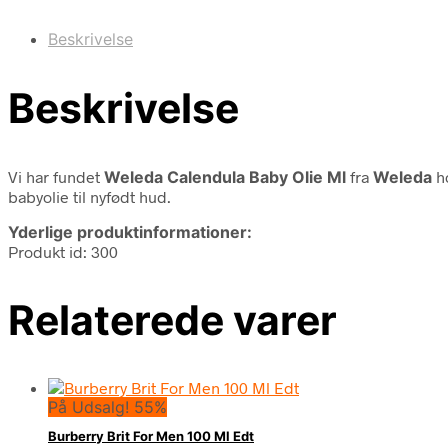
Beskrivelse
Beskrivelse
Vi har fundet
Weleda Calendula Baby Olie Ml
fra
Weleda
ho
babyolie til nyfødt hud.
Yderlige produktinformationer:
Produkt id: 300
Relaterede varer
På Udsalg! 55%
Burberry Brit For Men 100 Ml Edt