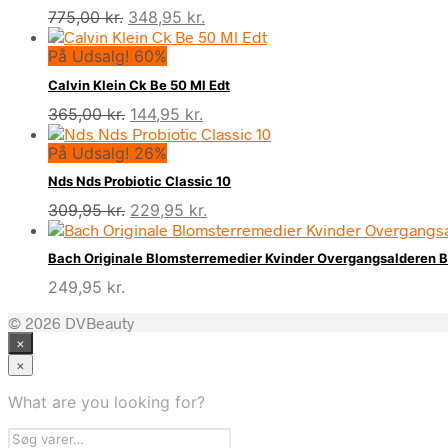
Den
Den
775,00
kr.
348,95
kr.
oprindelige
aktuelle
På Udsalg! 60%
pris
pris
var:
er:
Calvin Klein Ck Be 50 Ml Edt
775,00 kr..
348,95 kr..
Den
Den
365,00
kr.
144,95
kr.
oprindelige
aktuelle
På Udsalg! 26%
pris
pris
var:
er:
Nds Nds Probiotic Classic 10
365,00 kr..
144,95 kr..
Den
Den
309,95
kr.
229,95
kr.
oprindelige
aktuelle
pris
pris
Bach Originale Blomsterremedier Kvinder Overgangsalderen 
var:
er:
249,95
kr.
309,95 kr..
229,95 kr..
© 2026 DVBeauty
×
×
What are you looking for?