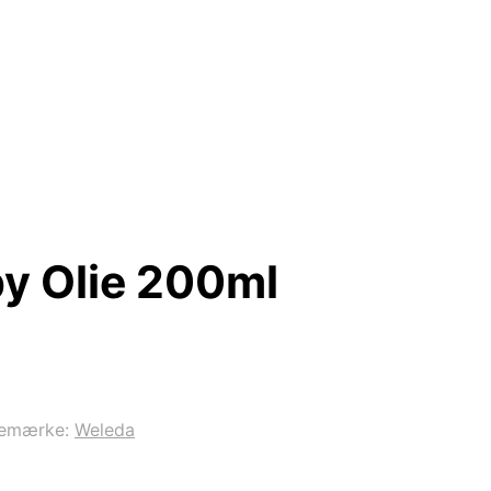
y Olie 200ml
remærke:
Weleda