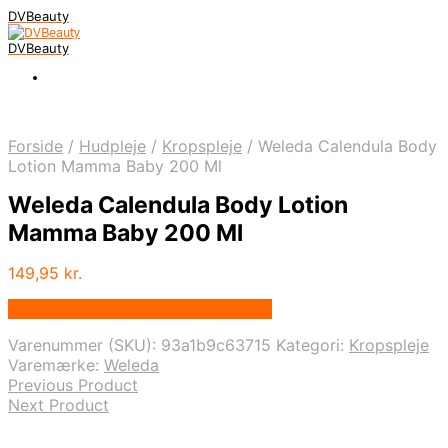
DVBeauty
DVBeauty
Forside
/
Hudpleje
/
Kropspleje
/
Weleda Calendula Body
Lotion Mamma Baby 200 Ml
Weleda Calendula Body Lotion
Mamma Baby 200 Ml
149,95
kr.
Bedste pris hos Shop.duft-natur.dk
Varenummer (SKU):
93a1b9c63715
Kategori:
Kropspleje
Varemærke:
Weleda
Previous Product
Next Product