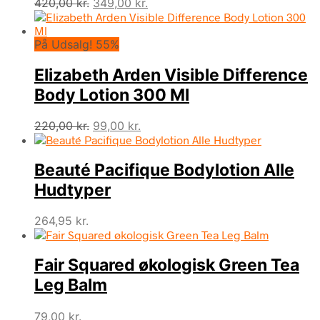
Den
Den
420,00
kr.
349,00
kr.
oprindelige
aktuelle
pris
pris
På Udsalg! 55%
var:
er:
420,00 kr..
349,00 kr..
Elizabeth Arden Visible Difference
Body Lotion 300 Ml
Den
Den
220,00
kr.
99,00
kr.
oprindelige
aktuelle
pris
pris
Beauté Pacifique Bodylotion Alle
var:
er:
220,00 kr..
99,00 kr..
Hudtyper
264,95
kr.
Fair Squared økologisk Green Tea
Leg Balm
79,00
kr.