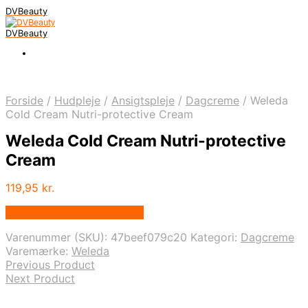
DVBeauty
DVBeauty
Forside
/
Hudpleje
/
Ansigtspleje
/
Dagcreme
/
Weleda
Cold Cream Nutri-protective Cream
Weleda Cold Cream Nutri-protective
Cream
119,95
kr.
Bedste pris hos Helsam.dk
Varenummer (SKU):
47beef079c20
Kategori:
Dagcreme
Varemærke:
Weleda
Previous Product
Next Product