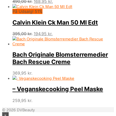
Den
Den
490,00
kr.
168,95
kr.
oprindelige
aktuelle
På Udsalg! 51%
pris
pris
var:
er:
Calvin Klein Ck Man 50 Ml Edt
490,00 kr..
168,95 kr..
Den
Den
395,00
kr.
194,95
kr.
oprindelige
aktuelle
pris
pris
var:
er:
Bach Originale Blomsterremedier
395,00 kr..
194,95 kr..
Bach Rescue Creme
369,95
kr.
– Veganskecooking Peel Maske
259,95
kr.
© 2026 DVBeauty
×