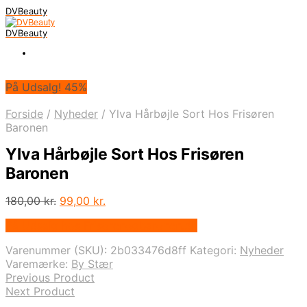
DVBeauty
DVBeauty
På Udsalg! 45%
Forside
/
Nyheder
/
Ylva Hårbøjle Sort Hos Frisøren
Baronen
Ylva Hårbøjle Sort Hos Frisøren
Baronen
Den
Den
180,00
kr.
99,00
kr.
oprindelige
aktuelle
På Udsalg hos Frisorenogbaronen.dk
pris
pris
var:
er:
Varenummer (SKU):
2b033476d8ff
Kategori:
Nyheder
180,00 kr..
99,00 kr..
Varemærke:
By Stær
Previous Product
Next Product