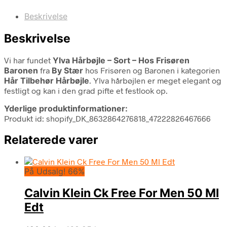
Beskrivelse
Beskrivelse
Vi har fundet
Ylva Hårbøjle – Sort – Hos Frisøren
Baronen
fra
By Stær
hos Frisøren og Baronen i kategorien
Hår Tilbehør Hårbøjle
. Ylva hårbøjlen er meget elegant og
festligt og kan i den grad pifte et festlook op.
Yderlige produktinformationer:
Produkt id: shopify_DK_8632864276818_47222826467666
Relaterede varer
På Udsalg! 66%
Calvin Klein Ck Free For Men 50 Ml
Edt