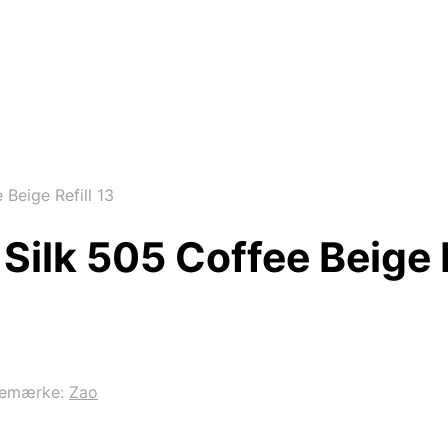
Beige Refill 13
Silk 505 Coffee Beige R
remærke:
Zao