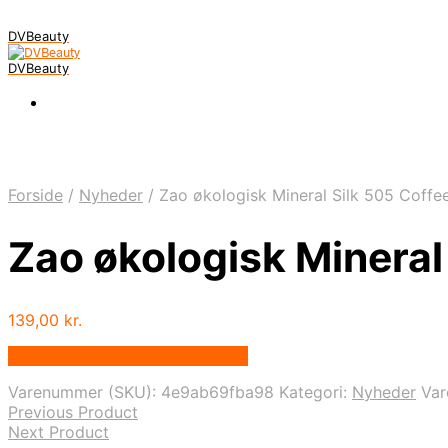
DVBeauty
DVBeauty
Forside
/
Nyheder
/
Zao økologisk Mineral Silk 505 Coffee 
Zao økologisk Mineral 
139,00
kr.
Bedste pris hos Healthyhead.dk
Varenummer (SKU):
4e9ab69fba98
Kategori:
Nyheder
Va
Previous Product
Next Product