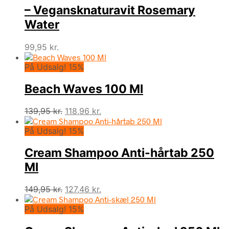
– Vegansknaturavit Rosemary
Water
99,95
kr.
På Udsalg! 15%
Beach Waves 100 Ml
Den
Den
139,95
kr.
118,96
kr.
oprindelige
aktuelle
På Udsalg! 15%
pris
pris
var:
er:
Cream Shampoo Anti-hårtab 250
139,95 kr..
118,96 kr..
Ml
Den
Den
149,95
kr.
127,46
kr.
oprindelige
aktuelle
På Udsalg! 15%
pris
pris
var:
er: