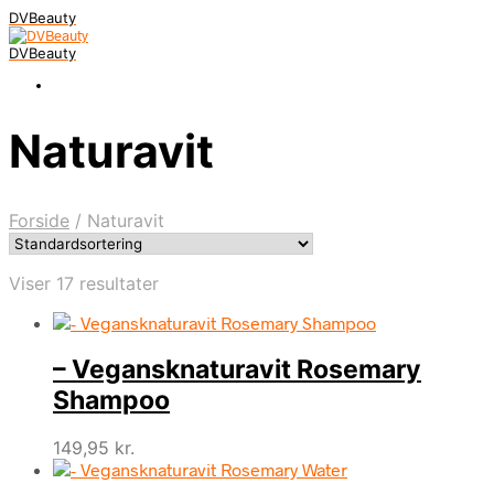
DVBeauty
DVBeauty
Naturavit
Forside
/
Naturavit
Viser 17 resultater
– Vegansknaturavit Rosemary
Shampoo
149,95
kr.