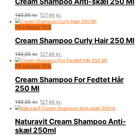
Cream Shampoo Anti-skæl 250 Ml
149,95 kr..
127,46 kr..
Den
Den
149,95
kr.
127,46
kr.
oprindelige
aktuelle
På Udsalg! 15%
pris
pris
var:
er:
Cream Shampoo Curly Hair 250 Ml
149,95 kr..
127,46 kr..
Den
Den
149,95
kr.
127,46
kr.
oprindelige
aktuelle
På Udsalg! 15%
pris
pris
var:
er:
Cream Shampoo For Fedtet Hår
149,95 kr..
127,46 kr..
250 Ml
Den
Den
149,95
kr.
127,46
kr.
oprindelige
aktuelle
pris
pris
Naturavit Cream Shampoo Anti-
var:
er:
149,95 kr..
127,46 kr..
skæl 250ml