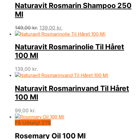
Naturavit Rosmarin Shampoo 250
Ml
Den
Den
149,00
kr.
139,00
kr.
oprindelige
aktuelle
pris
pris
Naturavit Rosmarinolie Til Håret
var:
er:
149,00 kr..
139,00 kr..
100 Ml
139,00
kr.
Naturavit Rosmarinvand Til Håret
100 Ml
99,00
kr.
På Udsalg! 21%
Rosemary Oil 100 Ml