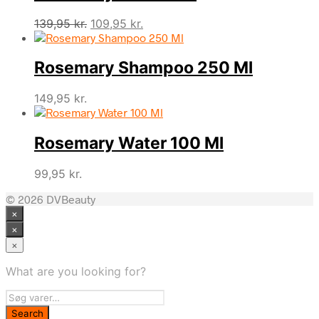
Den
Den
139,95
kr.
109,95
kr.
oprindelige
aktuelle
pris
pris
Rosemary Shampoo 250 Ml
var:
er:
139,95 kr..
109,95 kr..
149,95
kr.
Rosemary Water 100 Ml
99,95
kr.
© 2026 DVBeauty
×
×
×
What are you looking for?