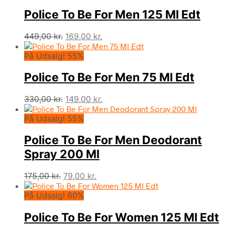
var:
er:
Police To Be For Men 125 Ml Edt
149,00 kr..
79,00 kr..
Den
Den
449,00
kr.
169,00
kr.
oprindelige
aktuelle
På Udsalg! 55%
pris
pris
var:
er:
Police To Be For Men 75 Ml Edt
449,00 kr..
169,00 kr..
Den
Den
330,00
kr.
149,00
kr.
oprindelige
aktuelle
På Udsalg! 55%
pris
pris
var:
er:
Police To Be For Men Deodorant
330,00 kr..
149,00 kr..
Spray 200 Ml
Den
Den
175,00
kr.
79,00
kr.
oprindelige
aktuelle
På Udsalg! 60%
pris
pris
var:
er:
Police To Be For Women 125 Ml Edt
175,00 kr..
79,00 kr..