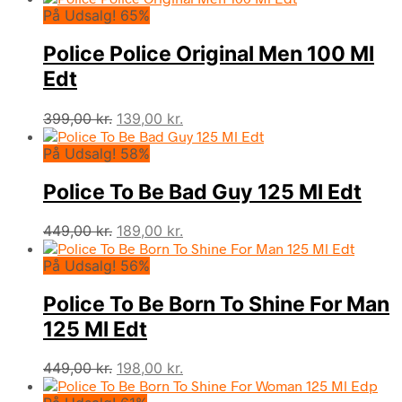
På Udsalg! 65%
pris
pris
var:
er:
Police Police Original Men 100 Ml
99,00 kr..
45,00 kr..
Edt
Den
Den
399,00
kr.
139,00
kr.
oprindelige
aktuelle
På Udsalg! 58%
pris
pris
var:
er:
Police To Be Bad Guy 125 Ml Edt
399,00 kr..
139,00 kr..
Den
Den
449,00
kr.
189,00
kr.
oprindelige
aktuelle
På Udsalg! 56%
pris
pris
var:
er:
Police To Be Born To Shine For Man
449,00 kr..
189,00 kr..
125 Ml Edt
Den
Den
449,00
kr.
198,00
kr.
oprindelige
aktuelle