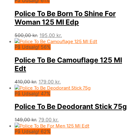
På Udsalg! 61%
pris
pris
var:
er:
Police To Be Born To Shine For
449,00 kr..
198,00 kr..
Woman 125 Ml Edp
Den
Den
500,00
kr.
195,00
kr.
oprindelige
aktuelle
På Udsalg! 56%
pris
pris
var:
er:
Police To Be Camouflage 125 Ml
500,00 kr..
195,00 kr..
Edt
Den
Den
410,00
kr.
179,00
kr.
oprindelige
aktuelle
På Udsalg! 47%
pris
pris
var:
er:
Police To Be Deodorant Stick 75g
410,00 kr..
179,00 kr..
Den
Den
149,00
kr.
79,00
kr.
oprindelige
aktuelle
På Udsalg! 62%
pris
pris