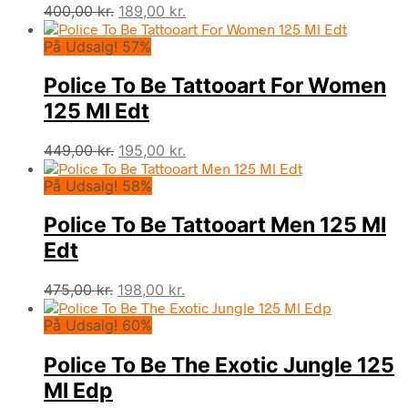
Den
Den
400,00
kr.
189,00
kr.
oprindelige
aktuelle
På Udsalg! 57%
pris
pris
var:
er:
Police To Be Tattooart For Women
400,00 kr..
189,00 kr..
125 Ml Edt
Den
Den
449,00
kr.
195,00
kr.
oprindelige
aktuelle
På Udsalg! 58%
pris
pris
var:
er:
Police To Be Tattooart Men 125 Ml
449,00 kr..
195,00 kr..
Edt
Den
Den
475,00
kr.
198,00
kr.
oprindelige
aktuelle
På Udsalg! 60%
pris
pris
var:
er:
Police To Be The Exotic Jungle 125
475,00 kr..
198,00 kr..
Ml Edp