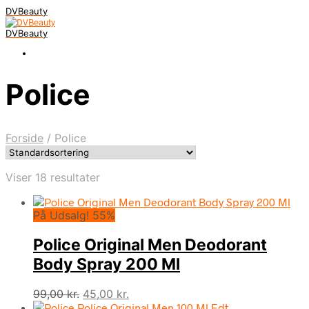
DVBeauty
DVBeauty
Police
Forside
/
Police
Viser 18 resultater
På Udsalg! 55%
Police Original Men Deodorant
Body Spray 200 Ml
Den
Den
99,00
kr.
45,00
kr.
oprindelige
aktuelle