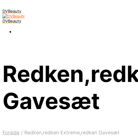
DVBeauty
DVBeauty
Redken,redk
Gavesæt
Forside
/
Redken,redken Extreme,redken Gavesæt