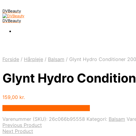
DVBeauty
DVBeauty
Forside
/
Hårpleje
/
Balsam
/
Glynt Hydro Conditioner 200
Glynt Hydro Conditio
159,00
kr.
Bedste pris hos Frisorenogbaronen.dk
Varenummer (SKU):
26c066b95558
Kategori:
Balsam
Var
Previous Product
Next Product