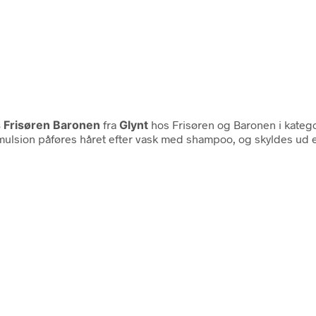
s Frisøren Baronen
fra
Glynt
hos Frisøren og Baronen i kateg
mulsion påføres håret efter vask med shampoo, og skyldes ud ef