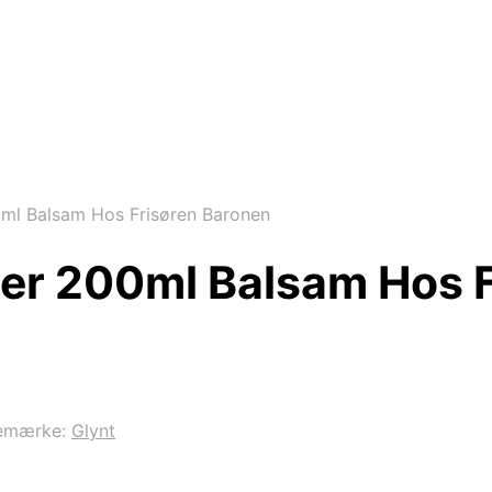
ml Balsam Hos Frisøren Baronen
ner 200ml Balsam Hos 
emærke:
Glynt