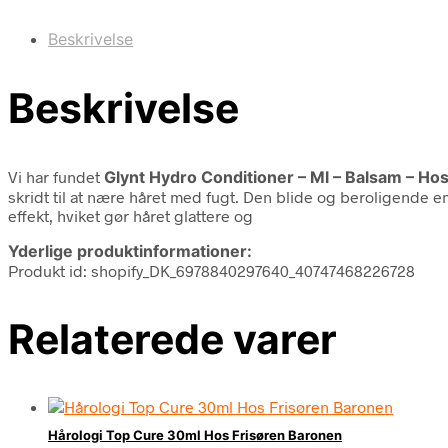
Beskrivelse
Beskrivelse
Vi har fundet
Glynt Hydro Conditioner – Ml – Balsam – Ho
skridt til at nære håret med fugt. Den blide og beroligende e
effekt, hviket gør håret glattere og
Yderlige produktinformationer:
Produkt id: shopify_DK_6978840297640_40747468226728
Relaterede varer
Hårologi Top Cure 30ml Hos Frisøren Baronen