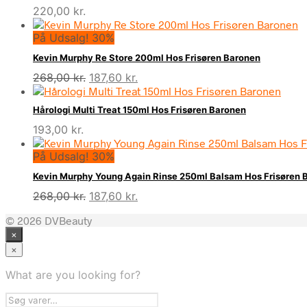
220,00
kr.
På Udsalg! 30%
Kevin Murphy Re Store 200ml Hos Frisøren Baronen
Den
Den
268,00
kr.
187,60
kr.
oprindelige
aktuelle
pris
pris
Hårologi Multi Treat 150ml Hos Frisøren Baronen
var:
er:
193,00
kr.
268,00 kr..
187,60 kr..
På Udsalg! 30%
Kevin Murphy Young Again Rinse 250ml Balsam Hos Frisøren 
Den
Den
268,00
kr.
187,60
kr.
oprindelige
aktuelle
© 2026 DVBeauty
pris
pris
×
var:
er:
268,00 kr..
187,60 kr..
×
What are you looking for?