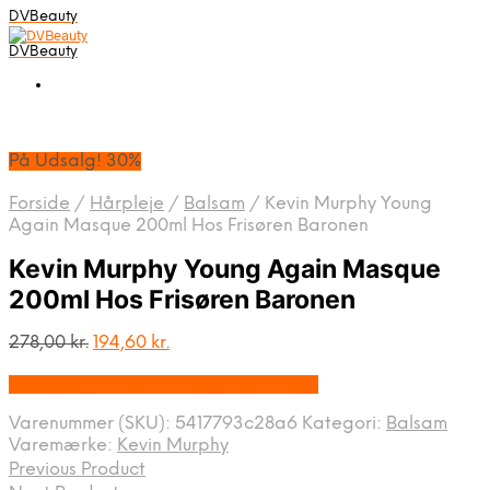
DVBeauty
DVBeauty
På Udsalg! 30%
Forside
/
Hårpleje
/
Balsam
/
Kevin Murphy Young
Again Masque 200ml Hos Frisøren Baronen
Kevin Murphy Young Again Masque
200ml Hos Frisøren Baronen
Den
Den
278,00
kr.
194,60
kr.
oprindelige
aktuelle
På Udsalg hos Frisorenogbaronen.dk
pris
pris
var:
er:
Varenummer (SKU):
5417793c28a6
Kategori:
Balsam
278,00 kr..
194,60 kr..
Varemærke:
Kevin Murphy
Previous Product