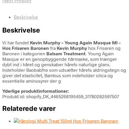
Next Product
Beskrivelse
Beskrivelse
Vi har fundet
Kevin Murphy – Young Again Masque Ml –
Hos Frisøren Baronen
fra
Kevin Murphy
hos Frisøren og
Baronen i kategorien
Balsam Treatment
. Young Again
Masque er en genopbyggende hårmaske, som trænger
dybt ind i håret og genskaber hårets naturlige glans.
Indeholder Baobabfrø som udsætter hårets aldringstegn og
giver det elasticitet, Bambus som indeholder silica og
essentielle aminosyrer der g
Yderlige produktinformationer:
Produkt id: shopify_DK_4465268195459_31780282597507
Relaterede varer