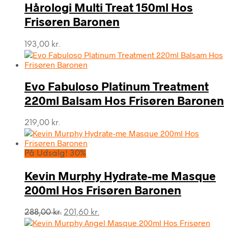
Hårologi Multi Treat 150ml Hos
Frisøren Baronen
193,00
kr.
Evo Fabuloso Platinum Treatment
220ml Balsam Hos Frisøren Baronen
219,00
kr.
På Udsalg! 30%
Kevin Murphy Hydrate-me Masque
200ml Hos Frisøren Baronen
Den
Den
288,00
kr.
201,60
kr.
oprindelige
aktuelle