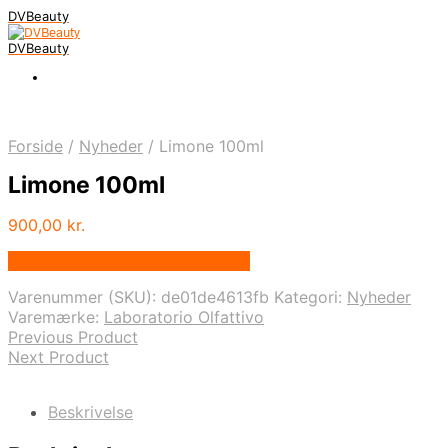
DVBeauty
DVBeauty
Forside
/
Nyheder
/
Limone 100ml
Limone 100ml
900,00
kr.
Bedste pris hos Lussodilusso.dk
Varenummer (SKU):
de01de4613fb
Kategori:
Nyheder
Varemærke:
Laboratorio Olfattivo
Previous Product
Next Product
Beskrivelse