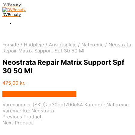
DVBeauty
DVBeauty
Forside
/
Hudpleje
/
Ansigtspleje
/
Natcreme
/
Neostrata
Repair Matrix Support Spf 30 50 Ml
Neostrata Repair Matrix Support Spf
30 50 Ml
475,00
kr.
Bedste pris hos Staybeautiful.dk
Varenummer (SKU):
d30ddf790c54
Kategori:
Natcreme
Varemærke:
Neostrata
Previous Product
Next Product