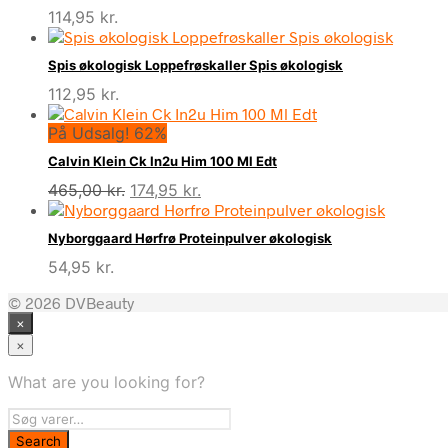
114,95
kr.
Spis økologisk Loppefrøskaller Spis økologisk
112,95
kr.
På Udsalg! 62%
Calvin Klein Ck In2u Him 100 Ml Edt
Den
Den
465,00
kr.
174,95
kr.
oprindelige
aktuelle
pris
pris
Nyborggaard Hørfrø Proteinpulver økologisk
var:
er:
54,95
kr.
465,00 kr..
174,95 kr..
© 2026 DVBeauty
×
×
What are you looking for?