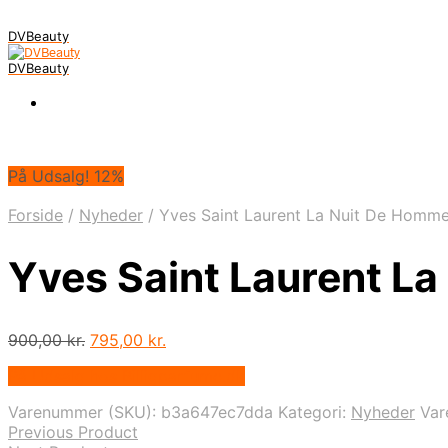
DVBeauty
DVBeauty
På Udsalg! 12%
Forside
/
Nyheder
/
Yves Saint Laurent La Nuit De Homme
Yves Saint Laurent L
Den
Den
900,00
kr.
795,00
kr.
oprindelige
aktuelle
På Udsalg hos Billigparfume.dk
pris
pris
var:
er:
Varenummer (SKU):
b3a647ec7dda
Kategori:
Nyheder
Va
900,00 kr..
795,00 kr..
Previous Product