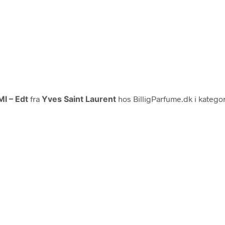
l – Edt
fra
Yves Saint Laurent
hos BilligParfume.dk i katego